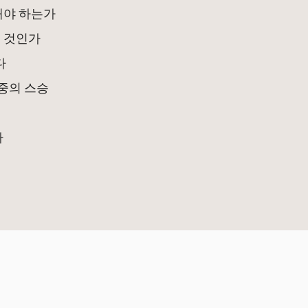
해야 하는가
칠 것인가
다
 중의 스승
가
©
2026
여덟 종류의 책을
이용약관
개인정보