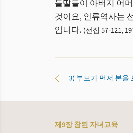
들딸들이 아버지 어머
것이요, 인류역사는 
입니다.
(
선집 57
-
121
,
19
3) 부모가 먼저 본을
제9장 참된 자녀교육