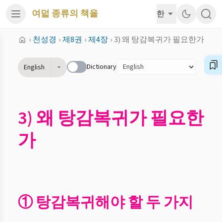
여덟 종류의 책을
한
›
천성경
›
제8권
›
제4장
›
3) 왜 탕감복귀가 필요한가
Dictionary
English
3) 왜 탕감복귀가 필요한
가
① 탕감복귀해야 할 두 가지