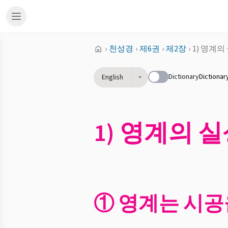
›
천성경
›
제6권
›
제2장
›
1) 영계의
Dictionary
Dictionar
English
1) 영계의 
① 영계는 시공