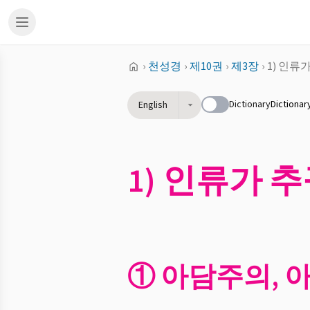
›
천성경
›
제10권
›
제3장
›
1) 인류
Dictionary
Dictionar
English
1) 인류가 
① 아담주의, 