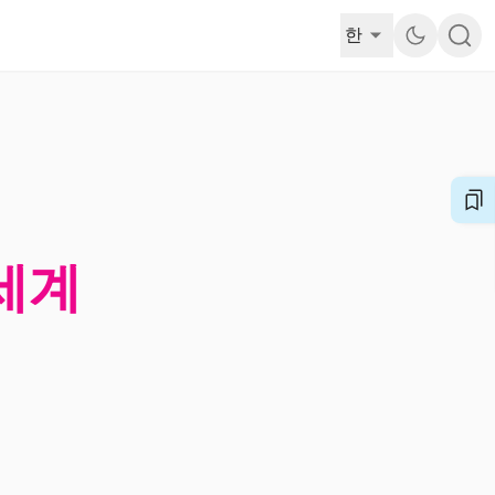
한
 세계