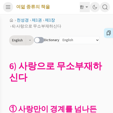
여덟 종류의 책을
한
›
천성경
›
제1권
›
제1장
›
6) 사랑으로 무소부재하신다
Dictionary
English
6) 사랑으로 무소부재하
신다
① 사랑만이 경계를 넘나든