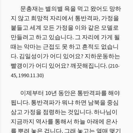
문총재는 별의별 욕을 먹고 왔어도 망하
지 않고 희망적 자리에서 통반격파, 가정을
붙들고 세계 모든 가정을 이와 같은 모델로
만들려고 하고 있습니다. 그 자리에 가게 될
때는 악마는 근접도 못 하고 흔적도 없습니
다. 김일성이가 어디 있어요? 지하운동하는
빨갱이가 어디 있어요? 깨끗해집니다.
(
210
-
45
,
1990.11.30
)
이제부터 10년 동안은 통반격파를 해야
됩니다. 통반격파가 뭐냐 하면 남북을 중심
삼고 가정을 점령하는 것입니다. 하나님이
지금까지 역사를 통해서 하늘 아래에 은사
를 뿌려 놓은 겁니다. 그래 놓고는 열매 맺기