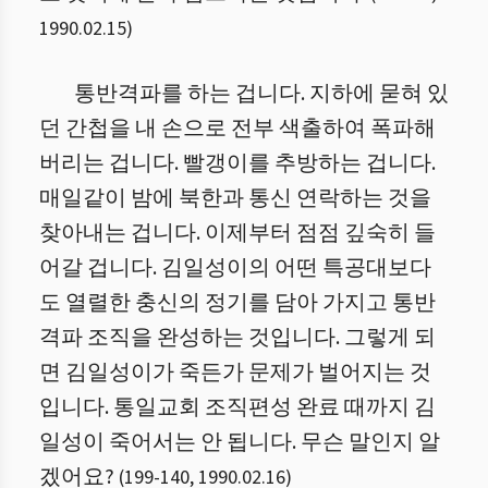
1990.02.15
)
통반격파를 하는 겁니다. 지하에 묻혀 있
던 간첩을 내 손으로 전부 색출하여 폭파해
버리는 겁니다. 빨갱이를 추방하는 겁니다.
매일같이 밤에 북한과 통신 연락하는 것을
찾아내는 겁니다. 이제부터 점점 깊숙히 들
어갈 겁니다. 김일성이의 어떤 특공대보다
도 열렬한 충신의 정기를 담아 가지고 통반
격파 조직을 완성하는 것입니다. 그렇게 되
면 김일성이가 죽든가 문제가 벌어지는 것
입니다. 통일교회 조직편성 완료 때까지 김
일성이 죽어서는 안 됩니다. 무슨 말인지 알
겠어요?
(
199
-
140
,
1990.02.16
)