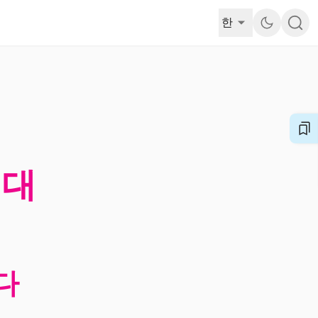
한
시대
다