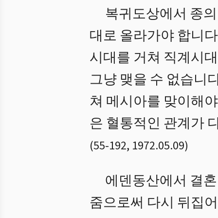
복귀도상에서 종의 
대로 올라가야 합니다.
시대를 거쳐 직계시대
그냥 맺을 수 없습니
쳐 메시아를 맞이해야
은 혈통적인 관계가 
(
55
-
192
,
1972.05.09
)
에덴동산에서 결혼을
줌으로써 다시 뒤집어