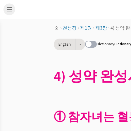
›
천성경
›
제1권
›
제3장
›
4) 성약
Dictionary
Dictionar
English
4) 성약 완
① 참자녀는 혈