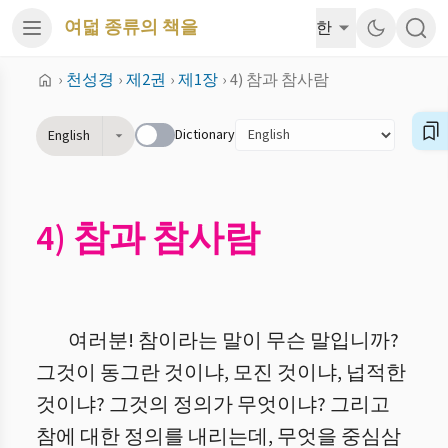
여덟 종류의 책을
한
›
천성경
›
제2권
›
제1장
›
4) 참과 참사람
Dictionary
English
4) 참과 참사람
여러분! 참이라는 말이 무슨 말입니까?
그것이 동그란 것이냐, 모진 것이냐, 넙적한
것이냐? 그것의 정의가 무엇이냐? 그리고
참에 대한 정의를 내리는데, 무엇을 중심삼