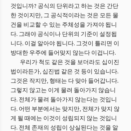
것입니까? 공식의 단위라고 하는 것은 간단
한 것이지만, 그 공식적이라는 것은 모든 물
건을 비교할 수 있는 주체성을 가져야 됩니
다. 그래야 공식이나 단위의 기준이 설정됩
니다. 이걸 알아야 됩니다. 그것이 틀리면 이
방대한 우주에 들어맞지 않는다 이겁니다.
우리가 척도 같은 것을 보더라도 십이진
법이라든가, 십진법 같은 것 등이 있습니다.
그것은 작지만, 형태는 다 맞아 들어갑니다.
그렇지 않고는 이게 물려 돌아가지 않습니
다. 전체가 물려 돌아가지 않는다는 것입니
다. 어떤 부분에서는 맞지만, 전체가 맞지 않
게 될 때에는 이것이 성립되지 않는 것입니
다. 전체 존재의 성립이 상실된다는 것을 알