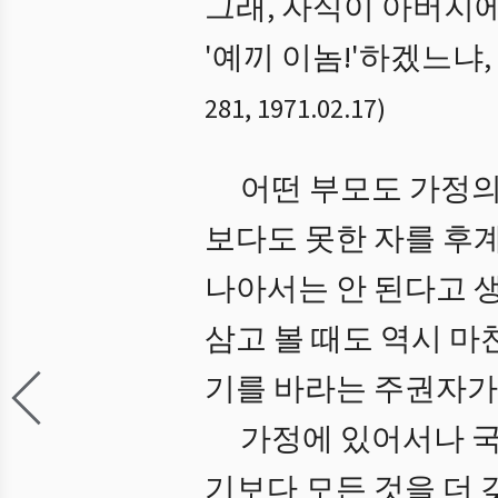
그래, 자식이 아버지
'예끼 이놈!'하겠느냐
281
,
1971.02.17
)
어떤 부모도 가정의
보다도 못한 자를 후
나아서는 안 된다고 
삼고 볼 때도 역시 
기를 바라는 주권자가
가정에 있어서나 국
기보다 모든 것을 더