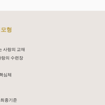
심모형
있는 사랑의 교재
 사랑의 수련장
 핵심체
 최종기준