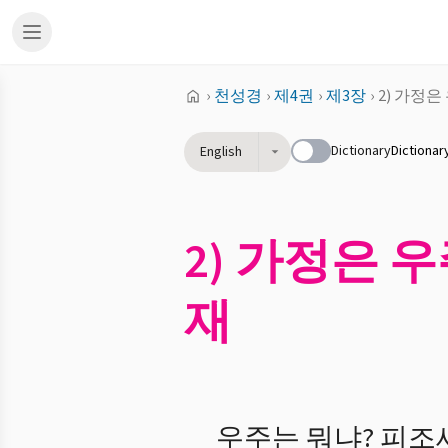
›
천성경
›
제4권
›
제3장
›
2) 가정은
Dictionary
Dictionar
English
2) 가정은 
재
우주는 뭐냐? 피조