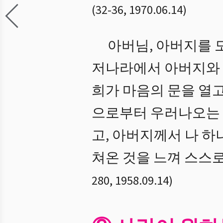
(
32
-
36
,
1970.06.14
)
아버님, 아버지를 
저나라에서 아버지와 
희가 마음의 문을 열
으로부터 우러나오는 
고, 아버지께서 나 하
쳐온 것을 느껴 스스로
280
,
1958.09.14
)