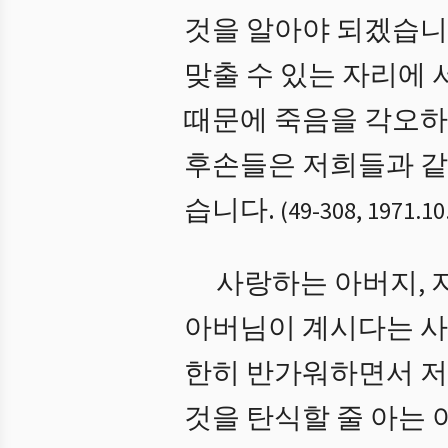
것을 알아야 되겠습니
맞출 수 있는 자리에
때문에 죽음을 각오하
후손들은 저희들과 같
습니다.
(
49
-
308
,
1971.10
사랑하는 아버지, 
아버님이 계시다는 사
한히 반가워하면서 저희
것을 탄식할 줄 아는