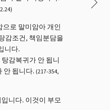
2.24
)
함으로 말미암아 개인
 탕감조건, 책임분담을
입니다.
 탕감복귀가 안 됩니
 안 됩니다.
(
217
-
354
,
입니다. 이것이 부모