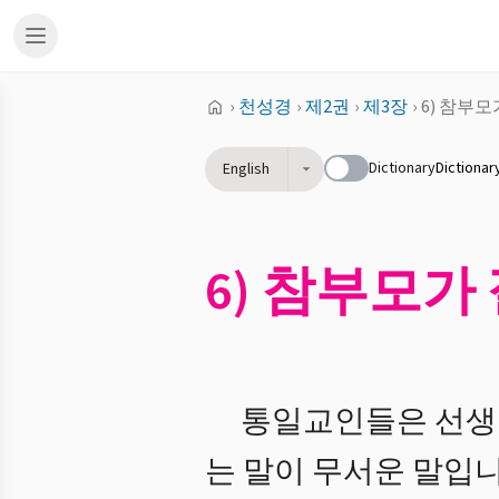
›
천성경
›
제2권
›
제3장
›
6) 참부
Dictionary
Dictionar
English
6) 참부모가
통일교인들은 선생님
는 말이 무서운 말입니