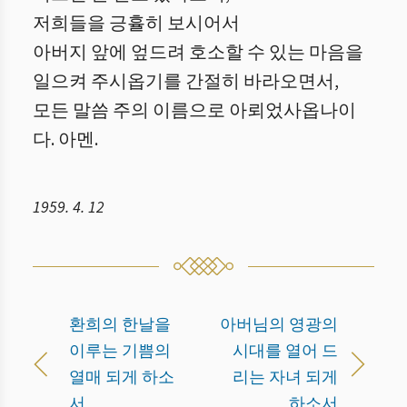
저희들을 긍휼히 보시어서
아버지 앞에 엎드려 호소할 수 있는 마음을
일으켜 주시옵기를 간절히 바라오면서,
모든 말씀 주의 이름으로 아뢰었사옵나이
다. 아멘.
1959. 4. 12
환희의 한날을
아버님의 영광의
이루는 기쁨의
시대를 열어 드
열매 되게 하소
리는 자녀 되게
서
하소서