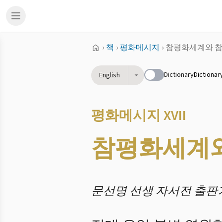
›
책
›
평화메시지
›
참평화세계와 
Dictionary
Dictionar
English
평화메시지 XVII
참평화세계와
문선명 선생 자서전 출판기념