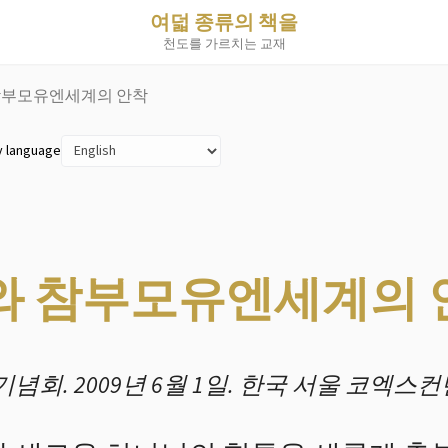
여덟 종류의 책을
천도를 가르치는 교재
참부모유엔세계의 안착
y language
 참부모유엔세계의 
회. 2009년 6월 1일. 한국 서울 코엑스