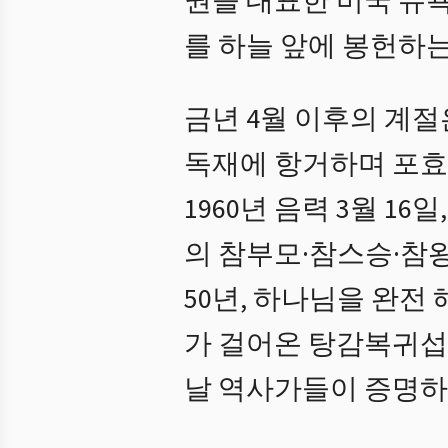
권을 대표한 미국 뉴욕
를 하늘 앞에 봉헌하
금년 4월 이후의 계절
독재에 항거하며 포효
1960년 음력 3월 
의 참부모·참스승·참
50년, 하나님을 완전
가 걸어온 탕감복귀섭
날 역사가들이 증명하