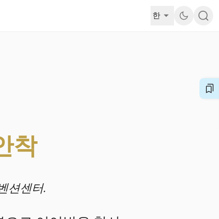
한
안착
컨벤션센터.