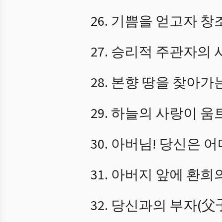
기쁨을 얻고자 창
승리적 주관자의 
본향 땅을 찾아가
하늘의 사랑이 움
아버님! 당신은 
아버지 앞에 환희
당신과의 부자(父