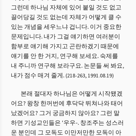
그런데 하나님 자체에 있어 붙일 것도 없고
끌어당길 것도 없는데 자체가 어떻게 클 수
있는 개념을 세우느냐 겁니다. 이거 중요한
문제입니다. 내가 그걸 얘기하면 여러분이
함부로 얘기해 가지고 곤란하겠기 때문에
얘기를 안 한 거지, 연구해 보세요. 숙제를
내 주니까 연구해 보라구요. 논문들 써 봐요,
내가 점수 매겨 줄게.
(
218
-
263
,
1991.08.19
)
본래 절대자 하나님은 어떻게 시작됐겠
어요? 왕창 한꺼번에 후닥닥 뛰쳐나와 태어
났겠어요? 그거 궁금하지 않아요? 그런 말
하면 기성교인들은 ‘우우-. 창조주는 성스러
운 분인데 그 모독도 이만저만한 모독이 아