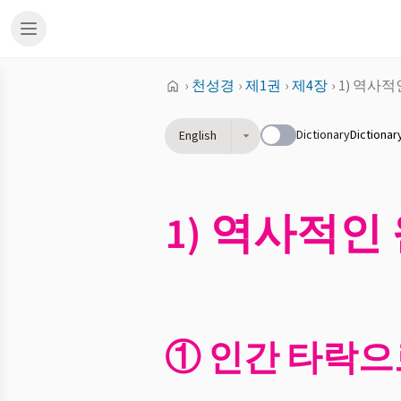
›
천성경
›
제1권
›
제4장
›
1) 역사
Dictionary
Dictionar
English
1) 역사적인
① 인간 타락으