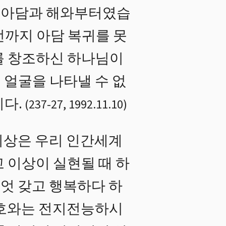
 아담과 해와부터였습
전까지 아담 복귀를 못
를 창조하신 하나님이
 얼굴을 나타낼 수 없
다.
(
237
-
27
,
1992.11.10
)
이상은 우리 인간세계
 이상이 실현될 때 하
무엇 갖고 행복하다 하
여호와는 전지전능하시