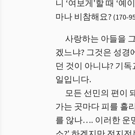
니 ‘여보게'할 때 ‘
마나 비참해요?
(
170
-
9
사랑하는 아들을 그
겠느냐? 그것은 성경에
던 것이 아니냐? 기
일입니다.
모든 선민의 편이 
가는 곳마다 피를 흘
를 않나…. 이러한 운
소?' 하겠지만 전지