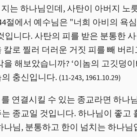
지는 하나님인데, 사탄이 아버지 노릇
44절에서 예수님은 "너희 아비의 욕
것입니다. 사탄의 피를 받은 분통한 
 칼로 찔러 더러운 거짓 피를 빼 버
각을 해보았습니까? ‘이놈의 고깃덩이!
늘의 충신입니다.
(
11
-
243
,
1961.10.29
)
를 연결시킬 수 있는 종교라면 하나
주는 종교일 것입니다. 하나님이 좋고
 하나님, 분통하고 한이 넘치는 하나님