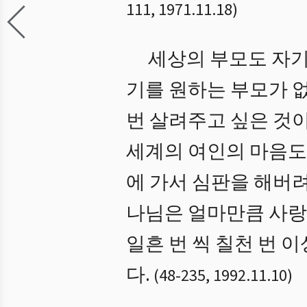
111
,
1971.11.18
)
세상의 부모도 자기
기를 원하는 부모가 없
번 살려주고 싶은 것
세계의 여인의 마음도
에 가서 심판을 해버려
나님은 얼마만큼 사랑
일흔 번 씩 칠천 번 
다.
(
48
-
235
,
1992.11.10
)