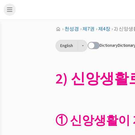
›
천성경
›
제7권
›
제4장
›
2) 신앙
Dictionary
Dictionar
English
2) 신앙생활
① 신앙생활이 