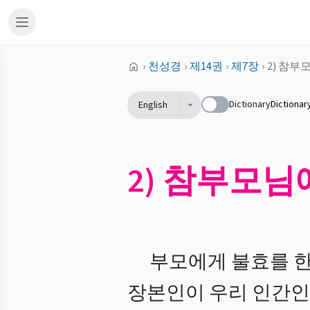
›
천성경
›
제14권
›
제7장
›
2) 참부
Dictionary
Dictionar
English
2) 참부모님
부모에게 불효를 한
장본인이 우리 인간인 