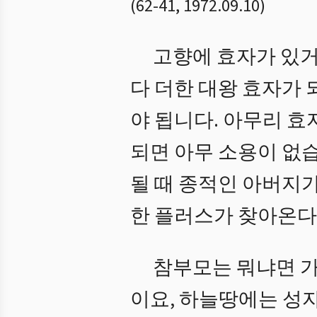
(
62
-
41
,
1972.09.10
)
고향에 효자가 있거
다 더한 대왕 효자가
야 됩니다. 아무리 
되면 아무 소용이 없
될 때 종적인 아버지
한 플러스가 찾아온다
참부모는 뭐냐면 가
이요, 하늘땅에는 성