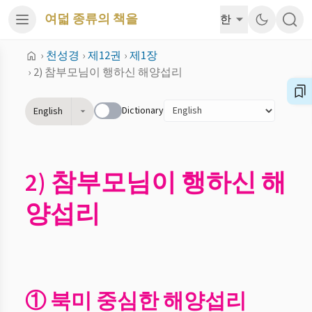
여덟 종류의 책을
한
›
천성경
›
제12권
›
제1장
›
2) 참부모님이 행하신 해양섭리
Dictionary
English
2) 참부모님이 행하신 해
양섭리
① 북미 중심한 해양섭리