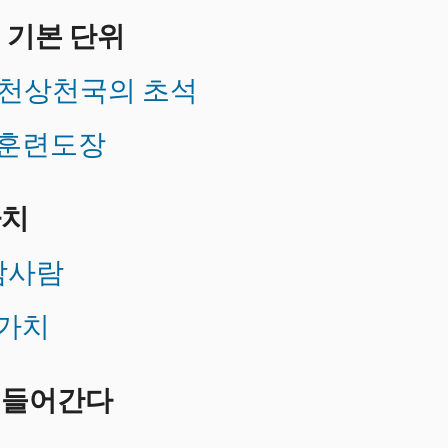
의 기본 단위
-천상천국의 초석
 훈련도장
가치
 참사람
 가치
로 들어간다