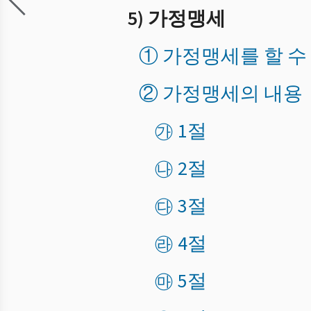
5) 가정맹세
① 가정맹세를 할 수
② 가정맹세의 내용
㉮ 1절
㉯ 2절
㉰ 3절
㉱ 4절
㉲ 5절