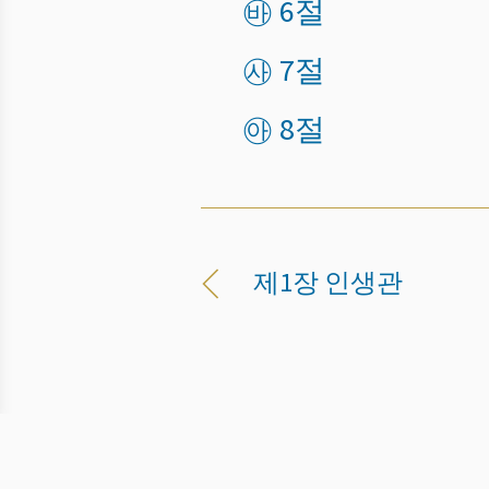
㉳ 6절
㉴ 7절
㉵ 8절
제1장 인생관