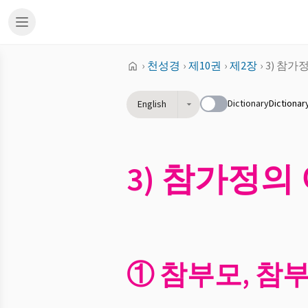
›
천성경
›
제10권
›
제2장
›
3) 참가
Dictionary
Dictionar
English
3) 참가정의
① 참부모, 참