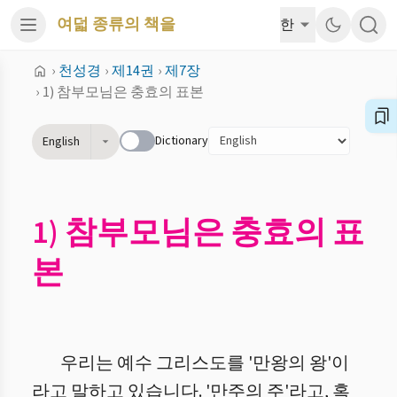
여덟 종류의 책을
한
›
천성경
›
제14권
›
제7장
›
1) 참부모님은 충효의 표본
Dictionary
English
1) 참부모님은 충효의 표
본
우리는 예수 그리스도를 '만왕의 왕'이
라고 말하고 있습니다. '만주의 주'라고, 혹